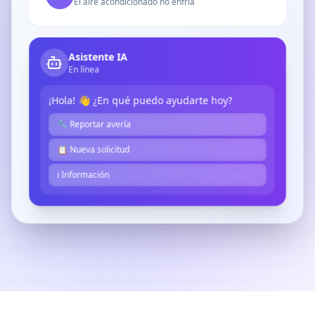
El aire acondicionado no enfría
Asistente IA
En línea
¡Hola! 👋 ¿En qué puedo ayudarte hoy?
🔧 Reportar avería
📋 Nueva solicitud
ℹ️ Información