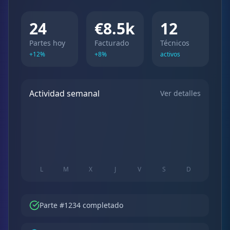
24
€8.5k
12
Partes hoy
Facturado
Técnicos
+12%
+8%
activos
Actividad semanal
Ver detalles
L
M
X
J
V
S
D
Parte #1234 completado