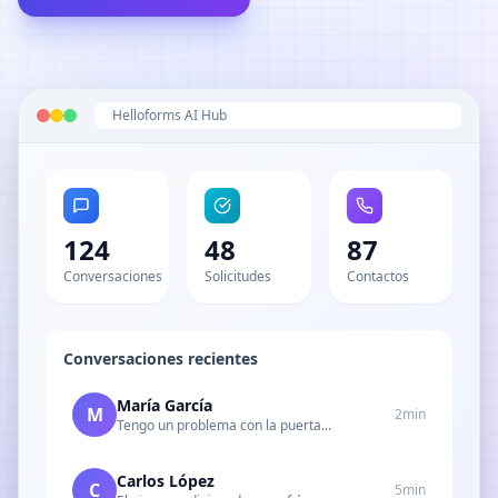
Helloforms AI Hub
124
48
87
Conversaciones
Solicitudes
Contactos
Conversaciones recientes
María García
M
2min
Tengo un problema con la puerta...
Carlos López
C
5min