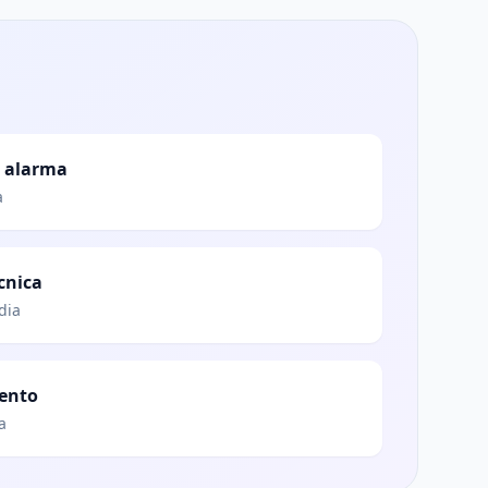
n alarma
a
cnica
dia
ento
a