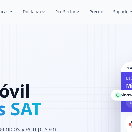
ticas
Digitaliza
Por Sector
Precios
Soporte
9:
MIÉ
óvil
Mi
Sincr
s SAT
P
écnicos y equipos en