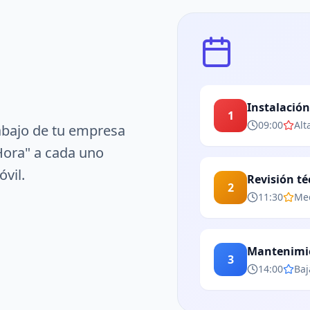
Instalació
1
09:00
Alt
trabajo de tu empresa
Hora" a cada uno
vil.
Revisión té
2
11:30
Me
Mantenimi
3
14:00
Baj