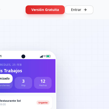
Versión Gratuita
Entrar
41
RCOLES, 25 FEB
s Trabajos
onizado
5
3
12
endientes
Hoy
Hechos
Restaurante Sol
Urgente
09:00