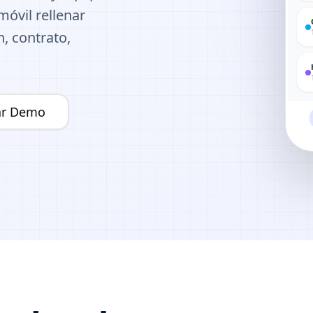
móvil rellenar
n, contrato,
tar Demo