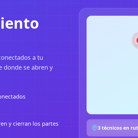
iento
conectados a tu
e donde se abren y
conectados
n y cierran los partes
3 técnicos en ru