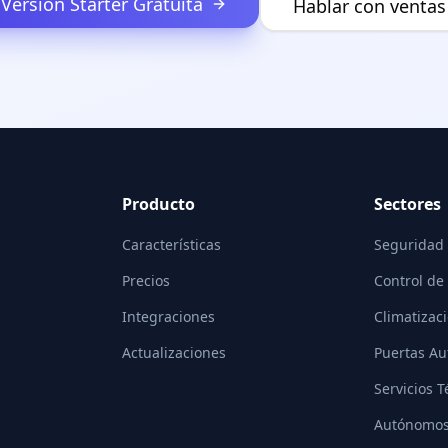
Versión Starter Gratuita
Hablar con ventas
Producto
Sectores
Características
Seguridad
Precios
Control de
Integraciones
Climatizac
Actualizaciones
Puertas Au
Servicios T
Autónomo