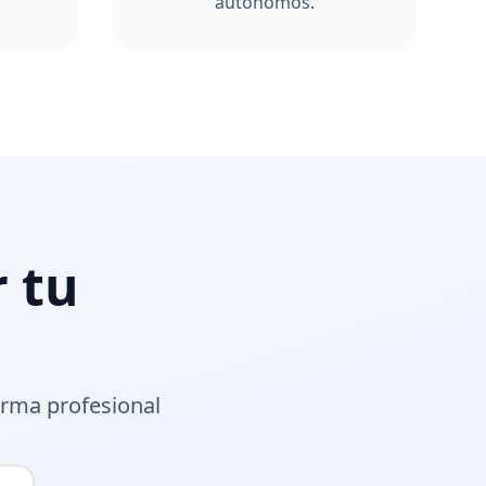
autónomos.
r tu
orma profesional