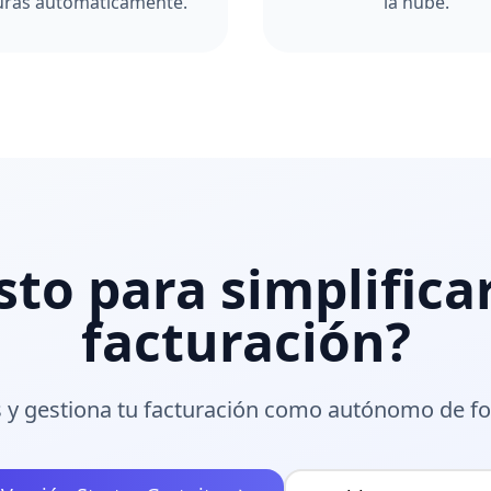
uras automáticamente.
la nube.
sto para simplifica
facturación?
 y gestiona tu facturación como autónomo de f