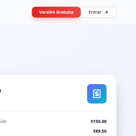
Versión Gratuita
Entrar
9
ción
€150.00
€89.50