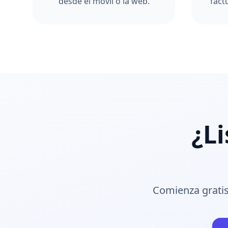
desde el móvil o la web.
fact
¿Li
Comienza gratis